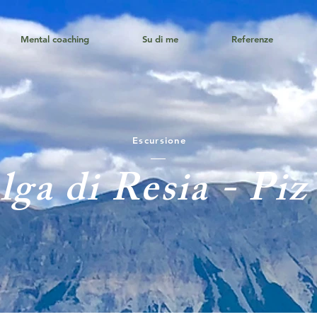
Mental coaching
Su di me
Referenze
Escursione
ga di Resia - Piz